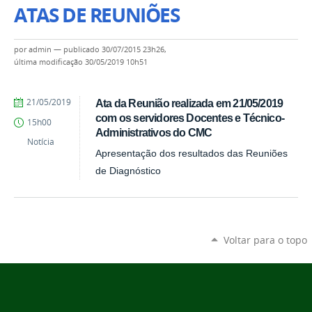
ATAS DE REUNIÕES
por
admin
—
publicado
30/07/2015 23h26,
última modificação
30/05/2019 10h51
por
publicado
21/05/2019
Ata da Reunião realizada em 21/05/2019
Comunicação
com os servidores Docentes e Técnico-
15h00
CMC
Administrativos do CMC
Notícia
Apresentação dos resultados das Reuniões
de Diagnóstico
Voltar para o topo