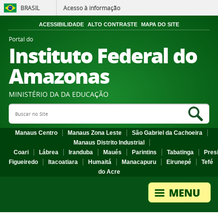
BRASIL
Acesso à informação
ACESSIBILIDADE
ALTO CONTRASTE
MAPA DO SITE
Portal do
Instituto Federal do
Amazonas
MINISTÉRIO DA DA EDUCAÇÃO
Search Site
Sea
Manaus Centro
Manaus Zona Leste
São Gabriel da Cachoeira
Manaus Distrito Industrial
Coari
Lábrea
Iranduba
Maués
Parintins
Tabatinga
Pres
Figueiredo
Itacoatiara
Humaitá
Manacapuru
Eirunepé
Tefé
do Acre