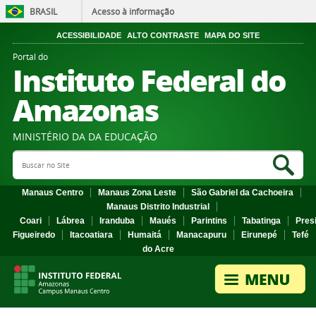
BRASIL
Acesso à informação
ACESSIBILIDADE
ALTO CONTRASTE
MAPA DO SITE
Portal do
Instituto Federal do
Amazonas
MINISTÉRIO DA DA EDUCAÇÃO
Search Site
Sea
Manaus Centro
Manaus Zona Leste
São Gabriel da Cachoeira
Manaus Distrito Industrial
Coari
Lábrea
Iranduba
Maués
Parintins
Tabatinga
Pres
Figueiredo
Itacoatiara
Humaitá
Manacapuru
Eirunepé
Tefé
do Acre