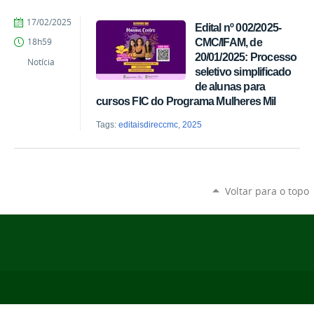
por
publicado
17/02/2025
Edital nº 002/2025-
Comunicação
CMC/IFAM, de
18h59
CMC
20/01/2025: Processo
Notícia
seletivo simplificado
de alunas para
cursos FIC do Programa Mulheres Mil
Tags:
editaisdireccmc
,
2025
Voltar para o topo