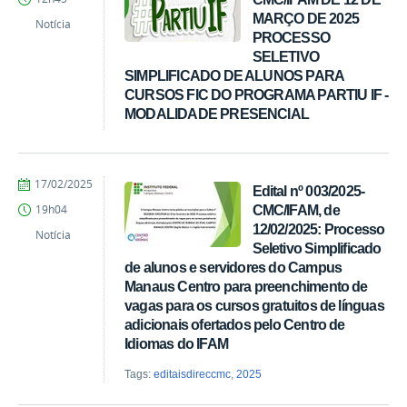
de
MARÇO DE 2025
Extensão
Notícia
PROCESSO
-
CMC
SELETIVO
SIMPLIFICADO DE ALUNOS PARA
CURSOS FIC DO PROGRAMA PARTIU IF -
MODALIDADE PRESENCIAL
por
publicado
17/02/2025
Edital nº 003/2025-
Comunicação
CMC/IFAM, de
19h04
CMC
12/02/2025: Processo
Notícia
Seletivo Simplificado
de alunos e servidores do Campus
Manaus Centro para preenchimento de
vagas para os cursos gratuitos de línguas
adicionais ofertados pelo Centro de
Idiomas do IFAM
Tags:
editaisdireccmc
,
2025