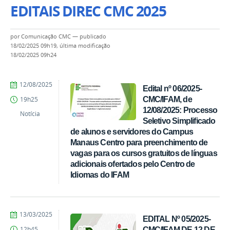
EDITAIS DIREC CMC 2025
por
Comunicação CMC
—
publicado
18/02/2025 09h19,
última modificação
18/02/2025 09h24
por
publicado
12/08/2025
Edital nº 06/2025-
Diretoria
CMC/IFAM, de
19h25
de
12/08/2025: Processo
Extensão
Notícia
Seletivo Simplificado
-
CMC
de alunos e servidores do Campus
Manaus Centro para preenchimento de
vagas para os cursos gratuitos de línguas
adicionais ofertados pelo Centro de
Idiomas do IFAM
por
publicado
13/03/2025
EDITAL Nº 05/2025-
Diretoria
CMC/IFAM DE 12 DE
12h45