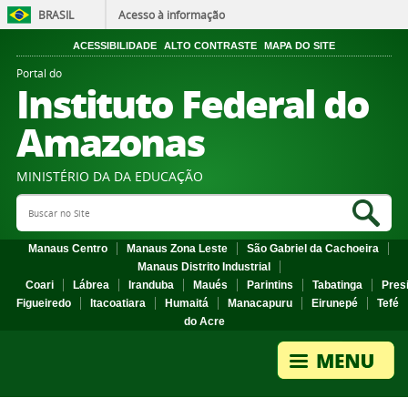
BRASIL
Acesso à informação
ACESSIBILIDADE
ALTO CONTRASTE
MAPA DO SITE
Portal do
Instituto Federal do
Amazonas
MINISTÉRIO DA DA EDUCAÇÃO
Search Site
Sea
Manaus Centro
Manaus Zona Leste
São Gabriel da Cachoeira
Manaus Distrito Industrial
Coari
Lábrea
Iranduba
Maués
Parintins
Tabatinga
Pres
Figueiredo
Itacoatiara
Humaitá
Manacapuru
Eirunepé
Tefé
do Acre