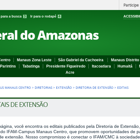
Participe
r para a busca
3
Ir para o rodapé
4
ACESSIBI
eral do Amazonas
entro
Manaus Zona Leste
São Gabriel da Cachoeira
Manaus Distrito 
Parintins
Tabatinga
Presidente Figueiredo
Itacoatiara
Humaitá
Acre
US MANAUS CENTRO
>
DIRETORIAS
>
EXTENSÃO
>
DIRETORIA DE EXTENSÃO
>
EDITAIS
TAIS DE EXTENSÃO
ágina, você encontra os editais publicados pela Diretoria de Extensã
) do
IFAM-Campus Manaus Centro
, que promovem oportunidades de pa
de extensão. Nosso compromisso é conectar o IFAM/CMC à sociedade, 