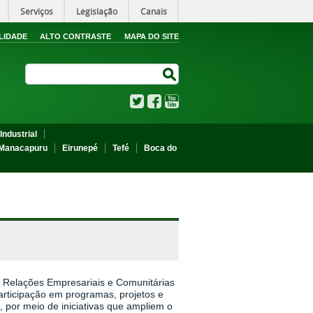
Serviços
Legislação
Canais
LIDADE
ALTO CONTRASTE
MAPA DO SITE
Search Site
Search Site
Twitter
Facebook
YouTube
Industrial
Manacapuru
Eirunepé
Tefé
Boca do
o, Relações Empresariais e Comunitárias
rticipação em programas, projetos e
por meio de iniciativas que ampliem o