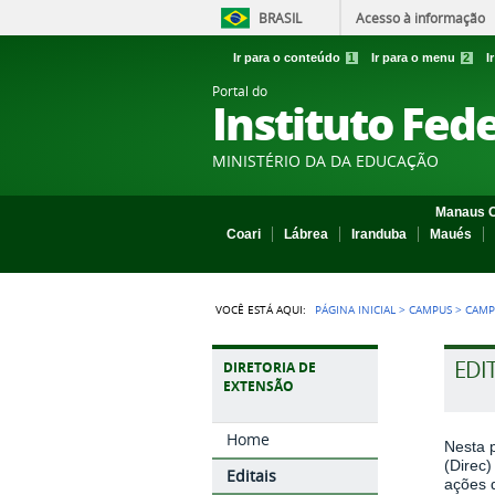
BRASIL
Acesso à informação
Ir para o conteúdo
1
Ir para o menu
2
I
Portal do
Instituto Fed
MINISTÉRIO DA DA EDUCAÇÃO
Manaus C
Coari
Lábrea
Iranduba
Maués
VOCÊ ESTÁ AQUI:
PÁGINA INICIAL
>
CAMPUS
>
CAMP
EDI
DIRETORIA DE
EXTENSÃO
Home
Nesta p
(Direc
Editais
ações 