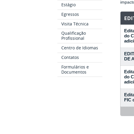
impacto
Estágio
Egressos
EDI
Visita Técnica
Edit
Qualificação
do C
Profissional
adic
12/0
Centro de Idiomas
EDI
Contatos
DE 
13/0
Formulários e
Documentos
Edit
do C
adic
17/0
Edit
FIC 
17/0