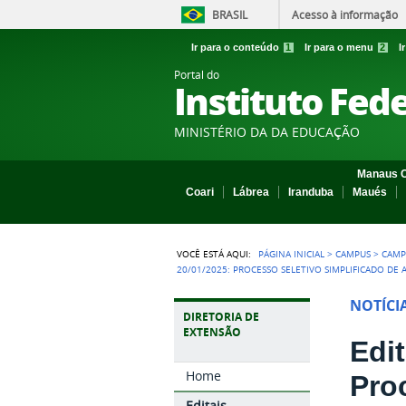
BRASIL
Acesso à informação
Ir para o conteúdo
1
Ir para o menu
2
I
Portal do
Instituto Fed
MINISTÉRIO DA DA EDUCAÇÃO
Manaus C
Coari
Lábrea
Iranduba
Maués
VOCÊ ESTÁ AQUI:
PÁGINA INICIAL
>
CAMPUS
>
CAMP
20/01/2025: PROCESSO SELETIVO SIMPLIFICADO DE
NOTÍCI
DIRETORIA DE
EXTENSÃO
Edi
Home
Pro
Editais