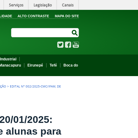
Serviços
Legislação
Canais
LIDADE
ALTO CONTRASTE
MAPA DO SITE
Search Site
Search Site
Twitter
Facebook
YouTube
Industrial
Manacapuru
Eirunepé
Tefé
Boca do
EÇÃO
>
EDITAL Nº 002/2025-CMC/IFAM, DE
20/01/2025:
e alunas para