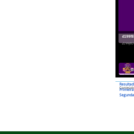
d199f8
d199f81
Resultad
Conteúd
Primeir
Segunda