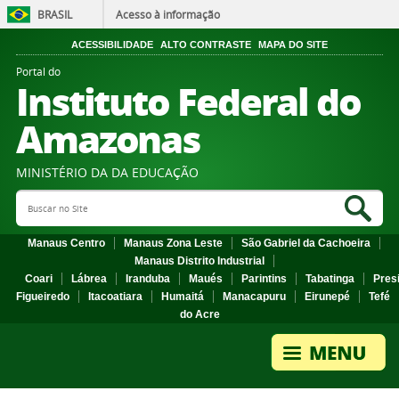
BRASIL
Acesso à informação
ACESSIBILIDADE
ALTO CONTRASTE
MAPA DO SITE
Portal do
Instituto Federal do
Amazonas
MINISTÉRIO DA DA EDUCAÇÃO
Search Site
Sea
Manaus Centro
Manaus Zona Leste
São Gabriel da Cachoeira
Manaus Distrito Industrial
Coari
Lábrea
Iranduba
Maués
Parintins
Tabatinga
Pres
Figueiredo
Itacoatiara
Humaitá
Manacapuru
Eirunepé
Tefé
do Acre