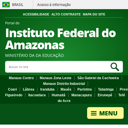
BRASIL
Acesso à informação
ACESSIBILIDADE
ALTO CONTRASTE
MAPA DO SITE
Portal do
Instituto Federal do
Amazonas
MINISTÉRIO DA DA EDUCAÇÃO
Search Site
Sea
Manaus Centro
Manaus Zona Leste
São Gabriel da Cachoeira
Manaus Distrito Industrial
Coari
Lábrea
Iranduba
Maués
Parintins
Tabatinga
Pres
Figueiredo
Itacoatiara
Humaitá
Manacapuru
Eirunepé
Tefé
do Acre