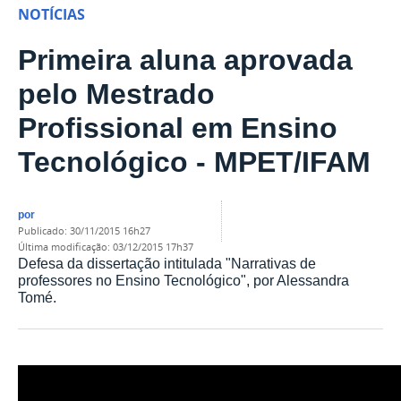
NOTÍCIAS
Primeira aluna aprovada
pelo Mestrado
Profissional em Ensino
Tecnológico - MPET/IFAM
por
publicado
:
30/11/2015 16h27
última modificação
:
03/12/2015 17h37
Defesa da dissertação intitulada "Narrativas de
professores no Ensino Tecnológico", por Alessandra
Tomé.