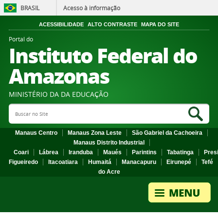
BRASIL
Acesso à informação
ACESSIBILIDADE
ALTO CONTRASTE
MAPA DO SITE
Portal do
Instituto Federal do
Amazonas
MINISTÉRIO DA DA EDUCAÇÃO
Search Site
Sea
Manaus Centro
Manaus Zona Leste
São Gabriel da Cachoeira
Manaus Distrito Industrial
Coari
Lábrea
Iranduba
Maués
Parintins
Tabatinga
Pres
Figueiredo
Itacoatiara
Humaitá
Manacapuru
Eirunepé
Tefé
do Acre