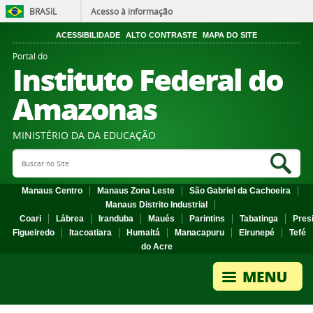
BRASIL
Acesso à informação
ACESSIBILIDADE
ALTO CONTRASTE
MAPA DO SITE
Portal do
Instituto Federal do
Amazonas
MINISTÉRIO DA DA EDUCAÇÃO
Search Site
Sea
Manaus Centro
Manaus Zona Leste
São Gabriel da Cachoeira
Manaus Distrito Industrial
Coari
Lábrea
Iranduba
Maués
Parintins
Tabatinga
Pres
Figueiredo
Itacoatiara
Humaitá
Manacapuru
Eirunepé
Tefé
do Acre