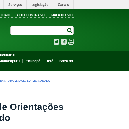
Serviços
Legislação
Canais
LIDADE
ALTO CONTRASTE
MAPA DO SITE
Search Site
Search Site
Twitter
Facebook
YouTube
Industrial
Manacapuru
Eirunepé
Tefé
Boca do
RAIS PARA ESTÁGIO SUPERVISONADO
de Orientações
ado