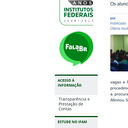
Os aluno
por
publicado
:
última mo
ACESSO À
vagas e 
INFORMAÇÃO
procedime
a procur
Transparência e
Afirmou 
Prestação de
Contas
ESTUDE NO IFAM