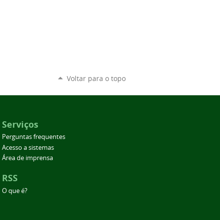
Voltar para o topo
Serviços
Perguntas frequentes
Acesso a sistemas
Área de imprensa
RSS
O que é?