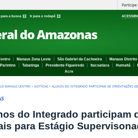
Participe
r para a busca
3
Ir para o rodapé
4
ACESSIBI
eral do Amazonas
entro
Manaus Zona Leste
São Gabriel da Cachoeira
Manaus Distrito 
Parintins
Tabatinga
Presidente Figueiredo
Itacoatiara
Humaitá
Acre
US MANAUS CENTRO
>
NOTÍCIAS
>
ALUNOS DO INTEGRADO PARTICIPAM DE ORIENTAÇÕES GE
AS
nos do Integrado participam 
ais para Estágio Supervison