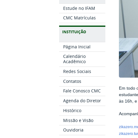
Estude no IFAM
CMC Matrículas
INSTITUIÇÃO
Página Inicial
Calendário
Acadêmico
Redes Sociais
Contatos
Em todo o
Fale Conosco CMC
estudant
Agenda do Diretor
às 16h, e
Histórico
Acompanhe
Missão e Visão
zikazero.m
Ouvidoria
zikazero.t