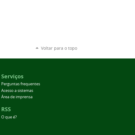
Voltar para o topo
Serviços
Perguntas frequentes
Acesso a sistemas
Área de imprensa
RSS
O que é?