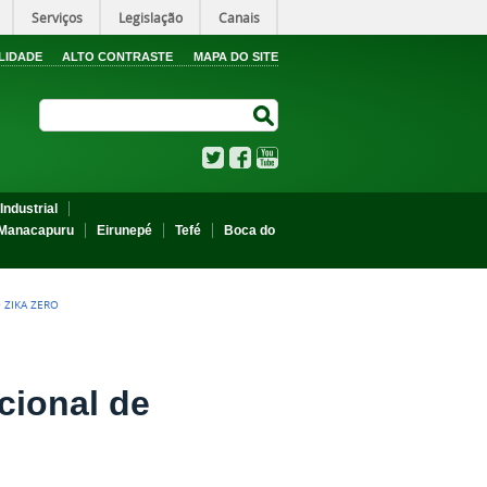
Serviços
Legislação
Canais
LIDADE
ALTO CONTRASTE
MAPA DO SITE
Search Site
Search Site
Twitter
Facebook
YouTube
Industrial
Manacapuru
Eirunepé
Tefé
Boca do
 ZIKA ZERO
cional de