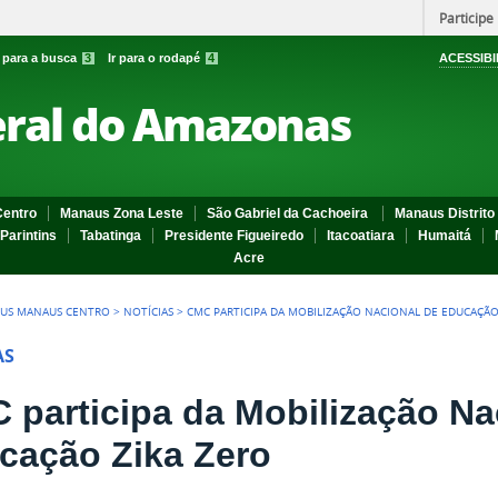
Participe
r para a busca
3
Ir para o rodapé
4
ACESSIBI
eral do Amazonas
entro
Manaus Zona Leste
São Gabriel da Cachoeira
Manaus Distrito 
Parintins
Tabatinga
Presidente Figueiredo
Itacoatiara
Humaitá
Acre
US MANAUS CENTRO
>
NOTÍCIAS
>
CMC PARTICIPA DA MOBILIZAÇÃO NACIONAL DE EDUCAÇÃO
AS
 participa da Mobilização Na
cação Zika Zero