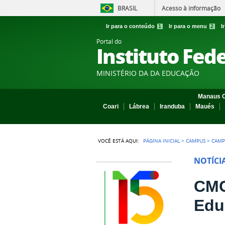
BRASIL
Acesso à informação
Ir para o conteúdo
1
Ir para o menu
2
I
Portal do
Instituto Fed
MINISTÉRIO DA DA EDUCAÇÃO
Manaus C
Coari
Lábrea
Iranduba
Maués
VOCÊ ESTÁ AQUI:
PÁGINA INICIAL
>
CAMPUS
>
CAMP
NOTÍCI
CMC
Edu