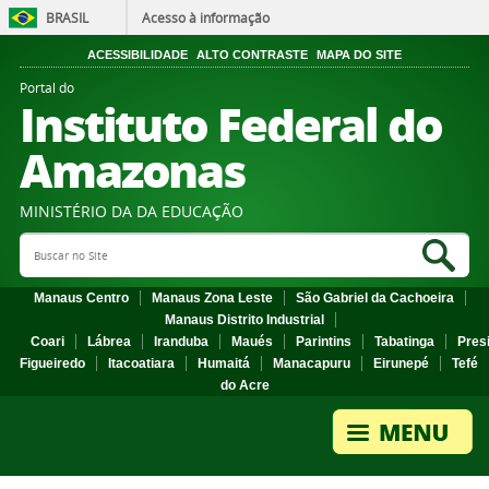
BRASIL
Acesso à informação
ACESSIBILIDADE
ALTO CONTRASTE
MAPA DO SITE
Portal do
Instituto Federal do
Amazonas
MINISTÉRIO DA DA EDUCAÇÃO
Search Site
Sea
Manaus Centro
Manaus Zona Leste
São Gabriel da Cachoeira
Manaus Distrito Industrial
Coari
Lábrea
Iranduba
Maués
Parintins
Tabatinga
Pres
Figueiredo
Itacoatiara
Humaitá
Manacapuru
Eirunepé
Tefé
do Acre