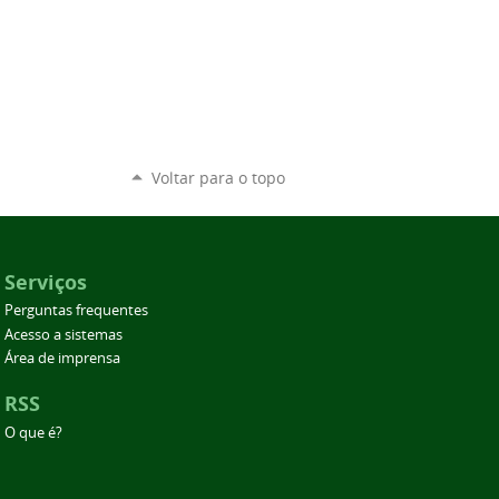
Voltar para o topo
Serviços
Perguntas frequentes
Acesso a sistemas
Área de imprensa
RSS
O que é?