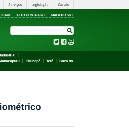
Serviços
Legislação
Canais
LIDADE
ALTO CONTRASTE
MAPA DO SITE
Search Site
Search Site
Twitter
Facebook
YouTube
Industrial
Manacapuru
Eirunepé
Tefé
Boca do
iométrico