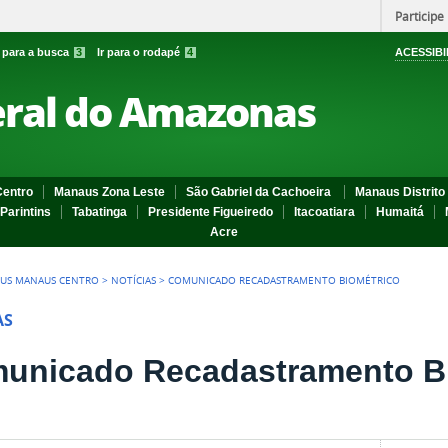
Participe
r para a busca
3
Ir para o rodapé
4
ACESSIBI
eral do Amazonas
entro
Manaus Zona Leste
São Gabriel da Cachoeira
Manaus Distrito 
Parintins
Tabatinga
Presidente Figueiredo
Itacoatiara
Humaitá
Acre
US MANAUS CENTRO
>
NOTÍCIAS
>
COMUNICADO RECADASTRAMENTO BIOMÉTRICO
AS
unicado Recadastramento B