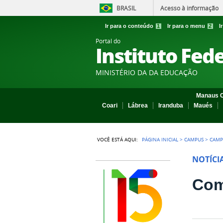
BRASIL
Acesso à informação
Ir para o conteúdo
1
Ir para o menu
2
I
Portal do
Instituto Fed
MINISTÉRIO DA DA EDUCAÇÃO
Manaus C
Coari
Lábrea
Iranduba
Maués
VOCÊ ESTÁ AQUI:
PÁGINA INICIAL
>
CAMPUS
>
CAMP
NOTÍCI
Com