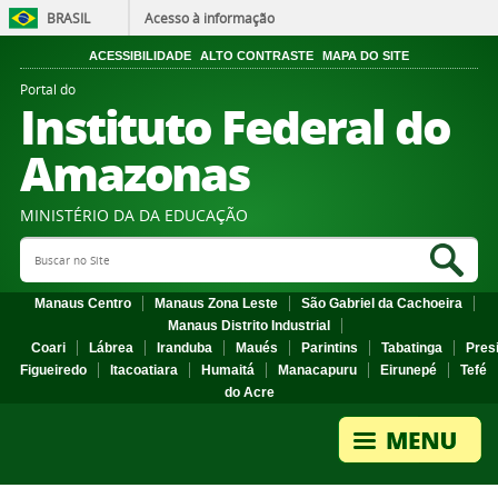
BRASIL
Acesso à informação
ACESSIBILIDADE
ALTO CONTRASTE
MAPA DO SITE
Portal do
Instituto Federal do
Amazonas
MINISTÉRIO DA DA EDUCAÇÃO
Search Site
Sea
Manaus Centro
Manaus Zona Leste
São Gabriel da Cachoeira
Manaus Distrito Industrial
Coari
Lábrea
Iranduba
Maués
Parintins
Tabatinga
Pres
Figueiredo
Itacoatiara
Humaitá
Manacapuru
Eirunepé
Tefé
do Acre