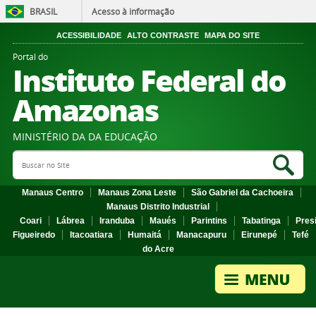
BRASIL
Acesso à informação
ACESSIBILIDADE
ALTO CONTRASTE
MAPA DO SITE
Portal do
Instituto Federal do
Amazonas
MINISTÉRIO DA DA EDUCAÇÃO
Search Site
Sea
Manaus Centro
Manaus Zona Leste
São Gabriel da Cachoeira
Manaus Distrito Industrial
Coari
Lábrea
Iranduba
Maués
Parintins
Tabatinga
Pres
Figueiredo
Itacoatiara
Humaitá
Manacapuru
Eirunepé
Tefé
do Acre