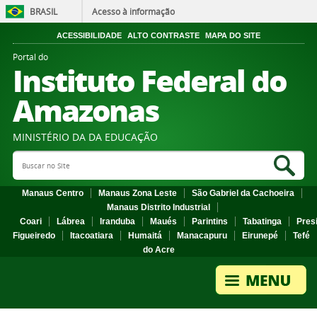
BRASIL
Acesso à informação
ACESSIBILIDADE
ALTO CONTRASTE
MAPA DO SITE
Portal do
Instituto Federal do
Amazonas
MINISTÉRIO DA DA EDUCAÇÃO
Search Site
Sea
Manaus Centro
Manaus Zona Leste
São Gabriel da Cachoeira
Manaus Distrito Industrial
Coari
Lábrea
Iranduba
Maués
Parintins
Tabatinga
Pres
Figueiredo
Itacoatiara
Humaitá
Manacapuru
Eirunepé
Tefé
do Acre