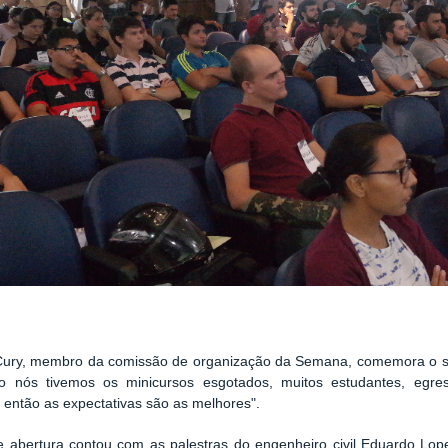
Cury, membro da comissão de organização da Semana, comemora o 
ão nós tivemos os minicursos esgotados, muitos estudantes, egre
r, então as expectativas são as melhores".
e abertura contou com as palestras do engenheiro civil Eduardo Lop