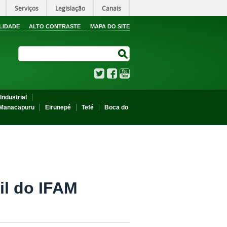
Serviços
Legislação
Canais
LIDADE
ALTO CONTRASTE
MAPA DO SITE
Search Site
Search Site
Twitter
Facebook
YouTube
Industrial
Manacapuru
Eirunepé
Tefé
Boca do
il do IFAM