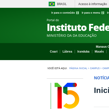
BRASIL
Acesso à informação
Ir para o conteúdo
1
Ir para o menu
2
I
Portal do
Instituto Fed
MINISTÉRIO DA DA EDUCAÇÃO
Manaus C
Coari
Lábrea
Iranduba
Maués
VOCÊ ESTÁ AQUI:
PÁGINA INICIAL
>
CAMPUS
>
CAMP
NOTÍCI
Ini