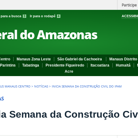
Participe
r para a busca
3
Ir para o rodapé
4
ACESSIBI
eral do Amazonas
entro
Manaus Zona Leste
São Gabriel da Cachoeira
Manaus Distrito 
Parintins
Tabatinga
Presidente Figueiredo
Itacoatiara
Humaitá
Acre
US MANAUS CENTRO
>
NOTÍCIAS
>
INICIA SEMANA DA CONSTRUÇÃO CIVIL DO IFAM
AS
cia Semana da Construção Civ