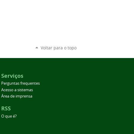
Voltar para o topo
Serviços
Perguntas frequentes
Acesso a sistemas
Área de imprensa
RSS
O que é?