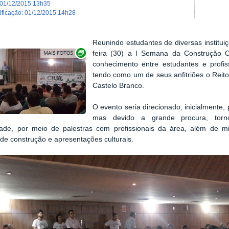
01/12/2015 13h35
dificação
:
01/12/2015 14h28
Reunindo estudantes de diversas instituiç
Show image carousel
feira (30) a I Semana da Construção C
conhecimento entre estudantes e profis
tendo como um de seus anfitriões o Reitor
Castelo Branco.
O evento seria direcionado, inicialment
mas devido a grande procura, torn
dade, por meio de palestras com profissionais da área, além de mi
 de construção e apresentações culturais.