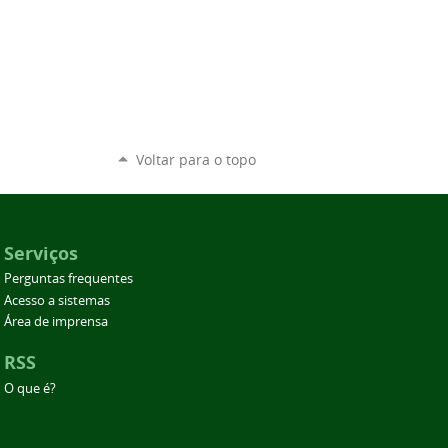
Voltar para o topo
Serviços
Perguntas frequentes
Acesso a sistemas
Área de imprensa
RSS
O que é?