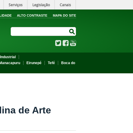
Serviços
Legislação
Canais
LIDADE
ALTO CONTRASTE
MAPA DO SITE
Search Site
Search Site
Twitter
Facebook
YouTube
Industrial
Manacapuru
Eirunepé
Tefé
Boca do
lina de Arte