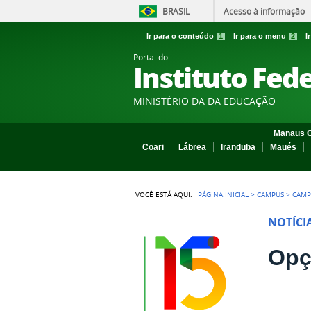
BRASIL
Acesso à informação
Ir para o conteúdo
1
Ir para o menu
2
I
Portal do
Instituto Fed
MINISTÉRIO DA DA EDUCAÇÃO
Manaus C
Coari
Lábrea
Iranduba
Maués
VOCÊ ESTÁ AQUI:
PÁGINA INICIAL
>
CAMPUS
>
CAMP
NOTÍCI
Opç