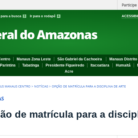
Participe
r para a busca
3
Ir para o rodapé
4
ACESSIBI
eral do Amazonas
entro
Manaus Zona Leste
São Gabriel da Cachoeira
Manaus Distrito 
Parintins
Tabatinga
Presidente Figueiredo
Itacoatiara
Humaitá
Acre
US MANAUS CENTRO
>
NOTÍCIAS
>
OPÇÃO DE MATRÍCULA PARA A DISCIPLINA DE ARTE
AS
ão de matrícula para a discip