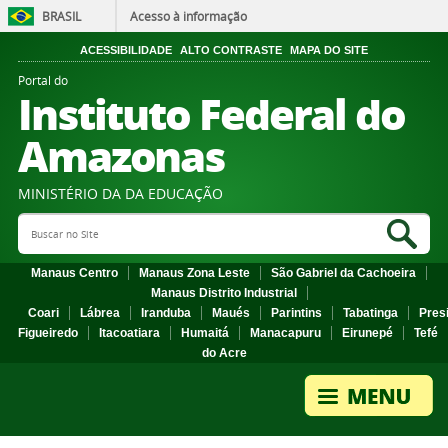
BRASIL
Acesso à informação
ACESSIBILIDADE
ALTO CONTRASTE
MAPA DO SITE
Portal do
Instituto Federal do
Amazonas
MINISTÉRIO DA DA EDUCAÇÃO
Search Site
Sea
Manaus Centro
Manaus Zona Leste
São Gabriel da Cachoeira
Manaus Distrito Industrial
Coari
Lábrea
Iranduba
Maués
Parintins
Tabatinga
Pres
Figueiredo
Itacoatiara
Humaitá
Manacapuru
Eirunepé
Tefé
do Acre