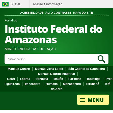
BRASIL
Acesso à informação
ACESSIBILIDADE
ALTO CONTRASTE
MAPA DO SITE
Portal do
Instituto Federal do
Amazonas
MINISTÉRIO DA DA EDUCAÇÃO
Search Site
Sea
Manaus Centro
Manaus Zona Leste
São Gabriel da Cachoeira
Manaus Distrito Industrial
Coari
Lábrea
Iranduba
Maués
Parintins
Tabatinga
Pres
Figueiredo
Itacoatiara
Humaitá
Manacapuru
Eirunepé
Tefé
do Acre