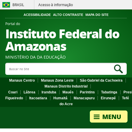
BRASIL
Acesso à informação
ACESSIBILIDADE
ALTO CONTRASTE
MAPA DO SITE
Portal do
Instituto Federal do
Amazonas
MINISTÉRIO DA DA EDUCAÇÃO
Search Site
Sea
Manaus Centro
Manaus Zona Leste
São Gabriel da Cachoeira
Manaus Distrito Industrial
Coari
Lábrea
Iranduba
Maués
Parintins
Tabatinga
Pres
Figueiredo
Itacoatiara
Humaitá
Manacapuru
Eirunepé
Tefé
do Acre