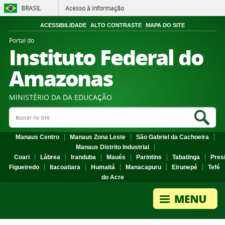
BRASIL
Acesso à informação
ACESSIBILIDADE
ALTO CONTRASTE
MAPA DO SITE
Portal do
Instituto Federal do
Amazonas
MINISTÉRIO DA DA EDUCAÇÃO
Search Site
Sea
Manaus Centro
Manaus Zona Leste
São Gabriel da Cachoeira
Manaus Distrito Industrial
Coari
Lábrea
Iranduba
Maués
Parintins
Tabatinga
Pres
Figueiredo
Itacoatiara
Humaitá
Manacapuru
Eirunepé
Tefé
do Acre