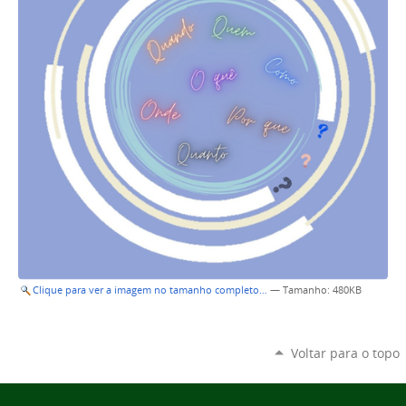
Clique para ver a imagem no tamanho completo…
—
Tamanho
: 480KB
Voltar para o topo