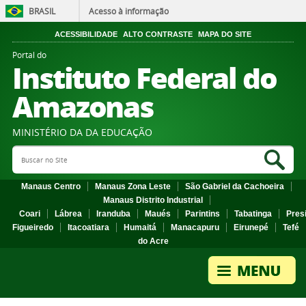
BRASIL
Acesso à informação
ACESSIBILIDADE
ALTO CONTRASTE
MAPA DO SITE
Portal do
Instituto Federal do
Amazonas
MINISTÉRIO DA DA EDUCAÇÃO
Search Site
Sea
Manaus Centro
Manaus Zona Leste
São Gabriel da Cachoeira
Manaus Distrito Industrial
Coari
Lábrea
Iranduba
Maués
Parintins
Tabatinga
Pres
Figueiredo
Itacoatiara
Humaitá
Manacapuru
Eirunepé
Tefé
do Acre