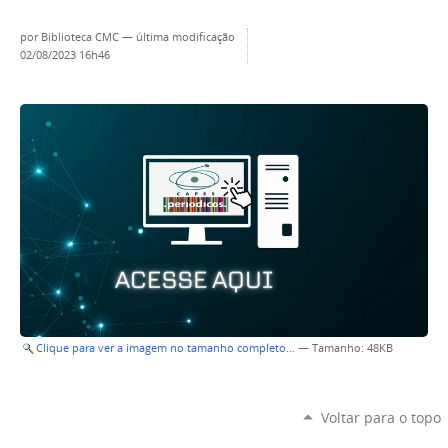
por
Biblioteca CMC
—
última modificação
02/08/2023 16h46
Clique para ver a imagem no tamanho completo…
—
Tamanho
: 48KB
Voltar para o topo