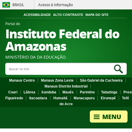
BRASIL
Acesso à informação
ACESSIBILIDADE
ALTO CONTRASTE
MAPA DO SITE
Portal do
Instituto Federal do
Amazonas
MINISTÉRIO DA DA EDUCAÇÃO
Search Site
Sea
Manaus Centro
Manaus Zona Leste
São Gabriel da Cachoeira
Manaus Distrito Industrial
Coari
Lábrea
Iranduba
Maués
Parintins
Tabatinga
Pres
Figueiredo
Itacoatiara
Humaitá
Manacapuru
Eirunepé
Tefé
do Acre