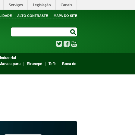
Serviços
Legislação
Canais
LIDADE
ALTO CONTRASTE
MAPA DO SITE
Search Site
Search Site
Twitter
Facebook
YouTube
Industrial
Manacapuru
Eirunepé
Tefé
Boca do