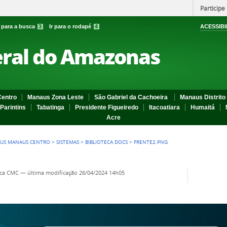
Participe
r para a busca
3
Ir para o rodapé
4
ACESSIBI
eral do Amazonas
entro
Manaus Zona Leste
São Gabriel da Cachoeira
Manaus Distrito 
Parintins
Tabatinga
Presidente Figueiredo
Itacoatiara
Humaitá
Acre
US MANAUS CENTRO
>
SISTEMAS
>
BIBLIOTECA DOCS
>
FRENTE2.PNG
eca CMC
—
última modificação
26/04/2024 14h05