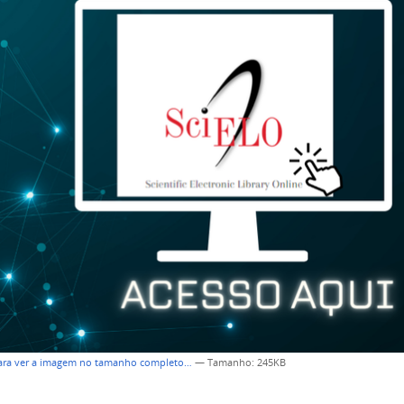
para ver a imagem no tamanho completo…
—
Tamanho
: 245KB