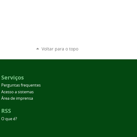
Voltar para o topo
Serviços
Perguntas frequentes
Acesso a sistemas
Área de imprensa
RSS
O que é?