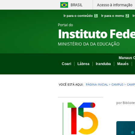
BRASIL
Acesso à informação
Ir para o conteúdo
1
Ir para o menu
2
I
Portal do
Instituto Fed
MINISTÉRIO DA DA EDUCAÇÃO
Manaus C
Coari
Lábrea
Iranduba
Maués
VOCÊ ESTÁ AQUI:
PÁGINA INICIAL
>
CAMPUS
>
CAMP
por
Bibliot