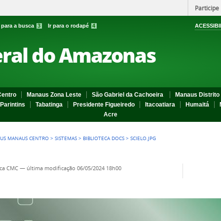
Participe
r para a busca
3
Ir para o rodapé
4
ACESSIBI
eral do Amazonas
entro
Manaus Zona Leste
São Gabriel da Cachoeira
Manaus Distrito 
Parintins
Tabatinga
Presidente Figueiredo
Itacoatiara
Humaitá
Acre
US MANAUS CENTRO
>
SISTEMAS
>
BIBLIOTECA DOCS
>
SCIELO.JPG
eca CMC
—
última modificação
06/05/2024 18h00