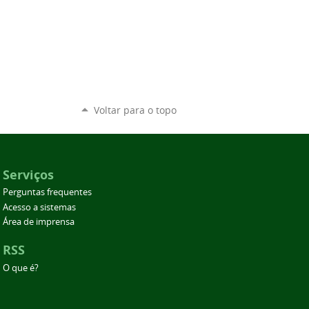
Voltar para o topo
Serviços
Perguntas frequentes
Acesso a sistemas
Área de imprensa
RSS
O que é?