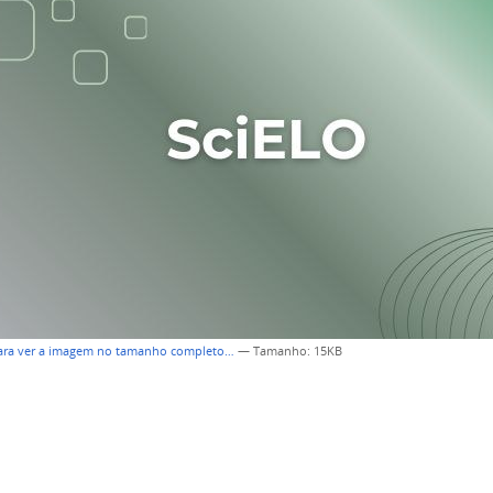
para ver a imagem no tamanho completo…
—
Tamanho
: 15KB