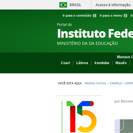
BRASIL
Acesso à informação
Ir para o conteúdo
1
Ir para o menu
2
I
Portal do
Instituto Fed
MINISTÉRIO DA DA EDUCAÇÃO
Manaus C
Coari
Lábrea
Iranduba
Maués
VOCÊ ESTÁ AQUI:
PÁGINA INICIAL
>
CAMPUS
>
CAMP
por
Bibliot