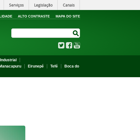
Serviços
Legislação
Canais
LIDADE
ALTO CONTRASTE
MAPA DO SITE
Search Site
Search Site
Twitter
Facebook
YouTube
Industrial
Manacapuru
Eirunepé
Tefé
Boca do