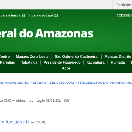
Participe
r para a busca
3
Ir para o rodapé
4
ACESSIBI
eral do Amazonas
entro
Manaus Zona Leste
São Gabriel da Cachoeira
Manaus Distrito 
Parintins
Tabatinga
Presidente Figueiredo
Itacoatiara
Humaitá
Acre
US MANAUS CENTRO
>
SISTEMAS
>
BIBLIOTECA DOCS
>
TERMODEAUTORIZAOPARAREPOSITRIO
eca CMC
—
última modificação
08/08/2024 13h14
-in function id>
— 156 KB