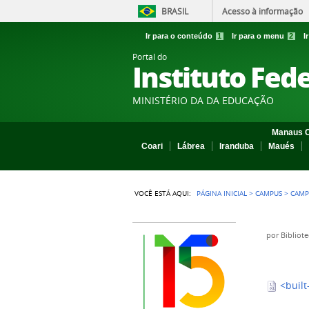
BRASIL
Acesso à informação
Ir para o conteúdo
1
Ir para o menu
2
I
Portal do
Instituto Fed
MINISTÉRIO DA DA EDUCAÇÃO
Manaus C
Coari
Lábrea
Iranduba
Maués
VOCÊ ESTÁ AQUI:
PÁGINA INICIAL
>
CAMPUS
>
CAMP
por
Bibliot
<built