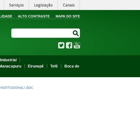
Serviços
Legislação
Canais
LIDADE
ALTO CONTRASTE
MAPA DO SITE
Search Site
Search Site
Twitter
Facebook
YouTube
Industrial
Manacapuru
Eirunepé
Tefé
Boca do
INSTITUCIONAL1.DOC