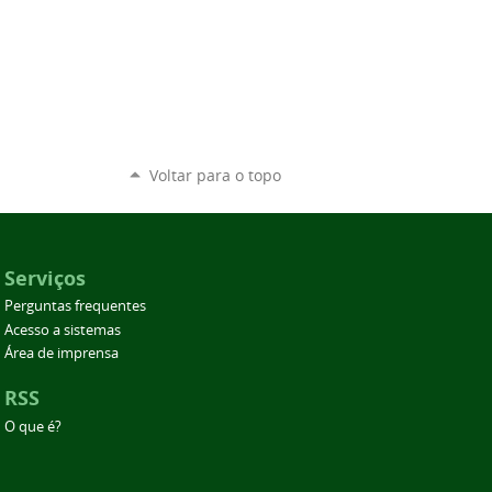
Voltar para o topo
Serviços
Perguntas frequentes
Acesso a sistemas
Área de imprensa
RSS
O que é?