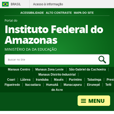
BRASIL
Acesso à informação
ACESSIBILIDADE
ALTO CONTRASTE
MAPA DO SITE
Portal do
Instituto Federal do
Amazonas
MINISTÉRIO DA DA EDUCAÇÃO
Search Site
Sea
Manaus Centro
Manaus Zona Leste
São Gabriel da Cachoeira
Manaus Distrito Industrial
Coari
Lábrea
Iranduba
Maués
Parintins
Tabatinga
Pres
Figueiredo
Itacoatiara
Humaitá
Manacapuru
Eirunepé
Tefé
do Acre