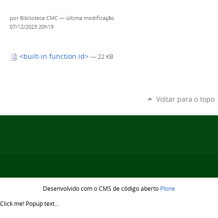
por
Biblioteca CMC
—
última modificação
07/12/2023 20h19
<built-in function id>
— 22 KB
Voltar para o topo
Desenvolvido com o CMS de código aberto
Plone
Click me!
Popup text...