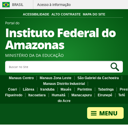
BRASIL
Acesso à informação
ACESSIBILIDADE
ALTO CONTRASTE
MAPA DO SITE
Portal do
Instituto Federal do
Amazonas
MINISTÉRIO DA DA EDUCAÇÃO
Search Site
Sea
Manaus Centro
Manaus Zona Leste
São Gabriel da Cachoeira
Manaus Distrito Industrial
Coari
Lábrea
Iranduba
Maués
Parintins
Tabatinga
Pres
Figueiredo
Itacoatiara
Humaitá
Manacapuru
Eirunepé
Tefé
do Acre