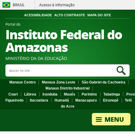
BRASIL
Acesso à informação
ACESSIBILIDADE
ALTO CONTRASTE
MAPA DO SITE
Portal do
Instituto Federal do
Amazonas
MINISTÉRIO DA DA EDUCAÇÃO
Search Site
Sea
Manaus Centro
Manaus Zona Leste
São Gabriel da Cachoeira
Manaus Distrito Industrial
Coari
Lábrea
Iranduba
Maués
Parintins
Tabatinga
Pres
Figueiredo
Itacoatiara
Humaitá
Manacapuru
Eirunepé
Tefé
do Acre