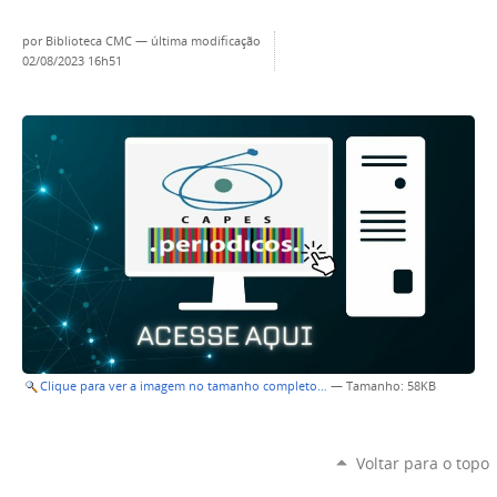
por
Biblioteca CMC
—
última modificação
02/08/2023 16h51
Clique para ver a imagem no tamanho completo…
—
Tamanho
: 58KB
Voltar para o topo