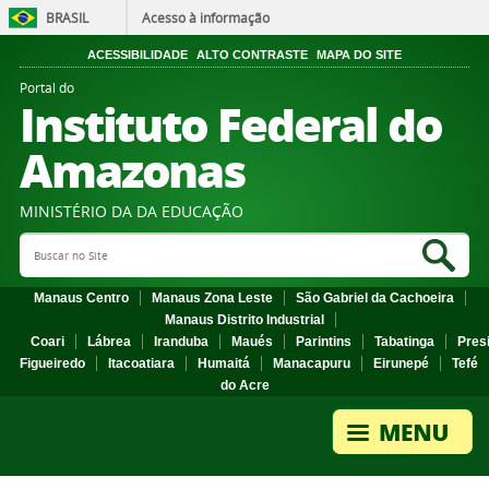
BRASIL
Acesso à informação
ACESSIBILIDADE
ALTO CONTRASTE
MAPA DO SITE
Portal do
Instituto Federal do
Amazonas
MINISTÉRIO DA DA EDUCAÇÃO
Search Site
Sea
Manaus Centro
Manaus Zona Leste
São Gabriel da Cachoeira
Manaus Distrito Industrial
Coari
Lábrea
Iranduba
Maués
Parintins
Tabatinga
Pres
Figueiredo
Itacoatiara
Humaitá
Manacapuru
Eirunepé
Tefé
do Acre