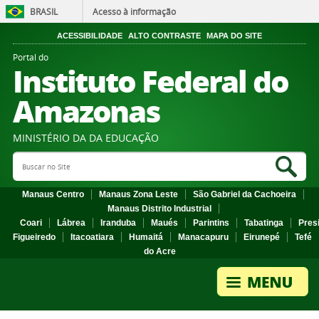
BRASIL
Acesso à informação
ACESSIBILIDADE
ALTO CONTRASTE
MAPA DO SITE
Portal do
Instituto Federal do
Amazonas
MINISTÉRIO DA DA EDUCAÇÃO
Search Site
Sea
Manaus Centro
Manaus Zona Leste
São Gabriel da Cachoeira
Manaus Distrito Industrial
Coari
Lábrea
Iranduba
Maués
Parintins
Tabatinga
Pres
Figueiredo
Itacoatiara
Humaitá
Manacapuru
Eirunepé
Tefé
do Acre