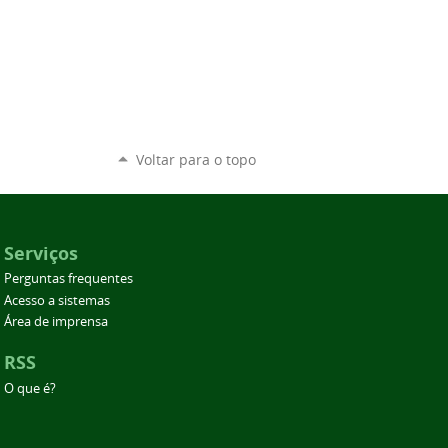
Voltar para o topo
Serviços
Perguntas frequentes
Acesso a sistemas
Área de imprensa
RSS
O que é?