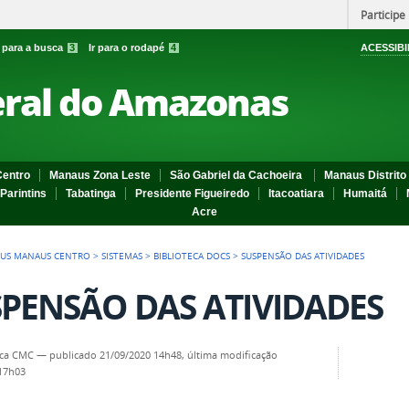
Participe
r para a busca
3
Ir para o rodapé
4
ACESSIBI
eral do Amazonas
entro
Manaus Zona Leste
São Gabriel da Cachoeira
Manaus Distrito 
Parintins
Tabatinga
Presidente Figueiredo
Itacoatiara
Humaitá
Acre
US MANAUS CENTRO
>
SISTEMAS
>
BIBLIOTECA DOCS
>
SUSPENSÃO DAS ATIVIDADES
PENSÃO DAS ATIVIDADES
eca CMC
—
publicado
21/09/2020 14h48,
última modificação
 17h03