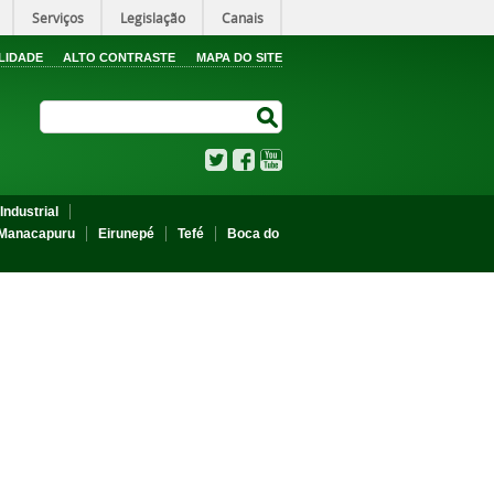
Serviços
Legislação
Canais
LIDADE
ALTO CONTRASTE
MAPA DO SITE
Search Site
Search Site
Twitter
Facebook
YouTube
Industrial
Manacapuru
Eirunepé
Tefé
Boca do