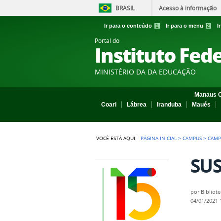
BRASIL
Acesso à informação
Ir para o conteúdo
1
Ir para o menu
2
I
Portal do
Instituto Fed
MINISTÉRIO DA DA EDUCAÇÃO
Manaus C
Coari
Lábrea
Iranduba
Maués
VOCÊ ESTÁ AQUI:
PÁGINA INICIAL
>
CAMPUS
>
CAMP
SUS
por
Bibliot
04/01/2021