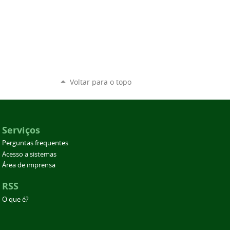
Voltar para o topo
Serviços
Perguntas frequentes
Acesso a sistemas
Área de imprensa
RSS
O que é?