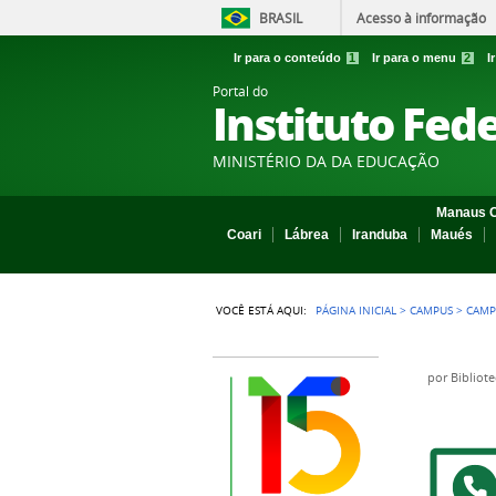
BRASIL
Acesso à informação
Ir para o conteúdo
1
Ir para o menu
2
I
Portal do
Instituto Fed
MINISTÉRIO DA DA EDUCAÇÃO
Manaus C
Coari
Lábrea
Iranduba
Maués
VOCÊ ESTÁ AQUI:
PÁGINA INICIAL
>
CAMPUS
>
CAMP
por
Bibliot