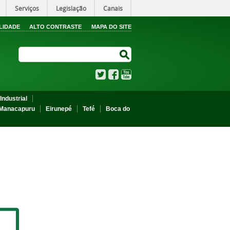
Serviços
Legislação
Canais
LIDADE
ALTO CONTRASTE
MAPA DO SITE
Search Site
Search Site
Twitter
Facebook
YouTube
Industrial
Manacapuru
Eirunepé
Tefé
Boca do