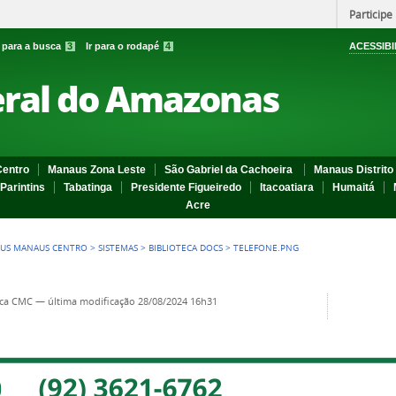
Participe
r para a busca
3
Ir para o rodapé
4
ACESSIBI
eral do Amazonas
entro
Manaus Zona Leste
São Gabriel da Cachoeira
Manaus Distrito 
Parintins
Tabatinga
Presidente Figueiredo
Itacoatiara
Humaitá
Acre
US MANAUS CENTRO
>
SISTEMAS
>
BIBLIOTECA DOCS
>
TELEFONE.PNG
eca CMC
—
última modificação
28/08/2024 16h31