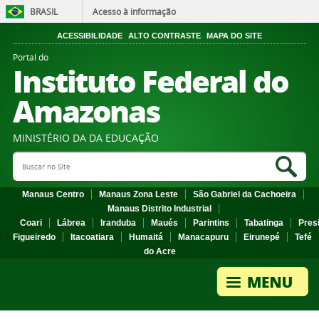
BRASIL
Acesso à informação
ACESSIBILIDADE
ALTO CONTRASTE
MAPA DO SITE
Portal do
Instituto Federal do
Amazonas
MINISTÉRIO DA DA EDUCAÇÃO
Search Site
Sea
Manaus Centro
Manaus Zona Leste
São Gabriel da Cachoeira
Manaus Distrito Industrial
Coari
Lábrea
Iranduba
Maués
Parintins
Tabatinga
Pres
Figueiredo
Itacoatiara
Humaitá
Manacapuru
Eirunepé
Tefé
do Acre