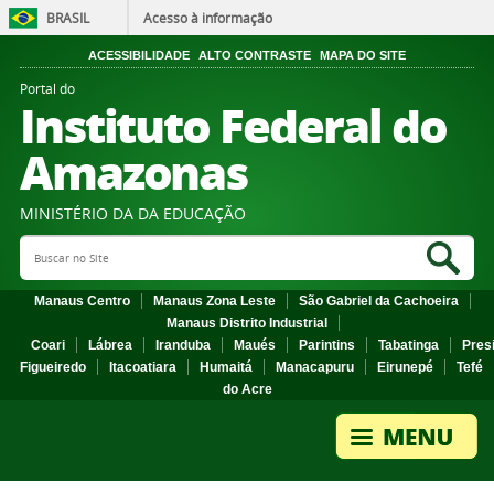
BRASIL
Acesso à informação
ACESSIBILIDADE
ALTO CONTRASTE
MAPA DO SITE
Portal do
Instituto Federal do
Amazonas
MINISTÉRIO DA DA EDUCAÇÃO
Search Site
Sea
Manaus Centro
Manaus Zona Leste
São Gabriel da Cachoeira
Manaus Distrito Industrial
Coari
Lábrea
Iranduba
Maués
Parintins
Tabatinga
Pres
Figueiredo
Itacoatiara
Humaitá
Manacapuru
Eirunepé
Tefé
do Acre