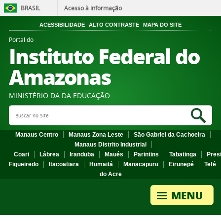
BRASIL
Acesso à informação
ACESSIBILIDADE
ALTO CONTRASTE
MAPA DO SITE
Portal do
Instituto Federal do
Amazonas
MINISTÉRIO DA DA EDUCAÇÃO
Search Site
Sea
Manaus Centro
Manaus Zona Leste
São Gabriel da Cachoeira
Manaus Distrito Industrial
Coari
Lábrea
Iranduba
Maués
Parintins
Tabatinga
Pres
Figueiredo
Itacoatiara
Humaitá
Manacapuru
Eirunepé
Tefé
do Acre