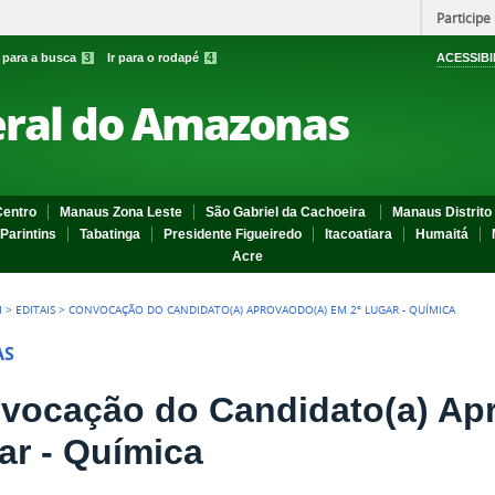
Participe
r para a busca
3
Ir para o rodapé
4
ACESSIBI
eral do Amazonas
entro
Manaus Zona Leste
São Gabriel da Cachoeira
Manaus Distrito 
Parintins
Tabatinga
Presidente Figueiredo
Itacoatiara
Humaitá
Acre
I
>
EDITAIS
>
CONVOCAÇÃO DO CANDIDATO(A) APROVAODO(A) EM 2º LUGAR - QUÍMICA
AS
vocação do Candidato(a) Apr
ar - Química