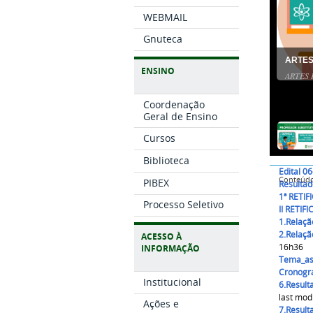
WEBMAIL
Gnuteca
ARTES
ENSINO
ARTES 
Coordenação
Geral de Ensino
Cursos
Biblioteca
Edital 0
Conteúd
PIBEX
Resultad
1ª RETIF
Processo Seletivo
II RETIF
1.Relaçã
2.Relaçã
ACESSO À
16h36
INFORMAÇÃO
Tema_as
Cronogr
Institucional
6.Result
Ações e
7.Result