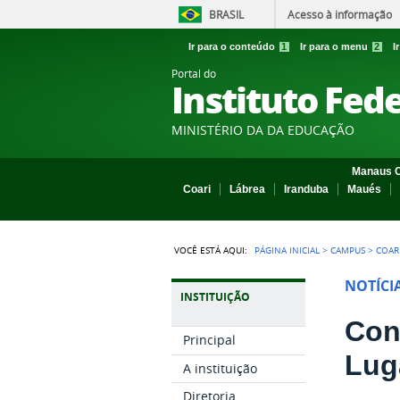
BRASIL
Acesso à informação
Ir para o conteúdo
1
Ir para o menu
2
I
Portal do
Instituto Fed
MINISTÉRIO DA DA EDUCAÇÃO
Manaus C
Coari
Lábrea
Iranduba
Maués
VOCÊ ESTÁ AQUI:
PÁGINA INICIAL
>
CAMPUS
>
COAR
NOTÍCI
INSTITUIÇÃO
Con
Principal
Lug
A instituição
Diretoria