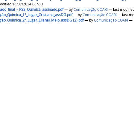
— last modified 16/07/2024 08h30
tado_final_-_PSS_Quimica_assinado.pdf
—
by
Comunicação COARI
ção_Química_1º_Lugar_Cristiana_assDG.pdf
—
by
Comunicação COARI
ão_Química_2º_Lugar_Elianai_Melo_assDG (2).pdf
—
by
Comunicação COARI