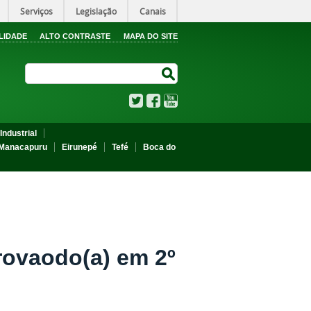
Serviços
Legislação
Canais
LIDADE
ALTO CONTRASTE
MAPA DO SITE
Search Site
Search Site
Twitter
Facebook
YouTube
Industrial
Manacapuru
Eirunepé
Tefé
Boca do
ovaodo(a) em 2º