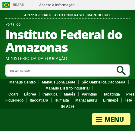
BRASIL
Acesso à informação
ACESSIBILIDADE
ALTO CONTRASTE
MAPA DO SITE
Portal do
Instituto Federal do
Amazonas
MINISTÉRIO DA DA EDUCAÇÃO
Search Site
Sea
Manaus Centro
Manaus Zona Leste
São Gabriel da Cachoeira
Manaus Distrito Industrial
Coari
Lábrea
Iranduba
Maués
Parintins
Tabatinga
Pres
Figueiredo
Itacoatiara
Humaitá
Manacapuru
Eirunepé
Tefé
do Acre