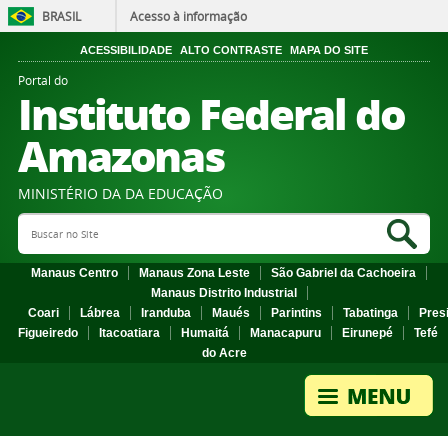
BRASIL
Acesso à informação
ACESSIBILIDADE
ALTO CONTRASTE
MAPA DO SITE
Portal do
Instituto Federal do
Amazonas
MINISTÉRIO DA DA EDUCAÇÃO
Search Site
Sea
Manaus Centro
Manaus Zona Leste
São Gabriel da Cachoeira
Manaus Distrito Industrial
Coari
Lábrea
Iranduba
Maués
Parintins
Tabatinga
Pres
Figueiredo
Itacoatiara
Humaitá
Manacapuru
Eirunepé
Tefé
do Acre