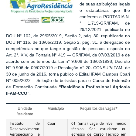
de suas atribuições legais
e estatutárias que lhe
conferem a PORTARIA N.
° 1.719-GR/IFAM, de
29/12/2021, publicada no
DOU N° 102, de 29/05/2019, Seção 2, pág. 30, republicada no
DOU N° 116, de 18/06/2019, Seção 2, pág. 31, a delegação de
competências no que tange a gestão de pessoas, disposta no
Art. 2°, XIV, da Portaria N° 419 — GR/IFAM, de 07/03/2019 e de
acordo com os termos da Lei n° 9.608 de 18/02/1998, Decreto
N° 9.906 de 09/07/2019 e Resolução n° 20- CONSUP/IFAM, de
30 de junho de 2016, torna público o Edital IFAM Campus Coari
N° 005/2022 – Seleção de bolsistas para o Curso de Extensão
de Formação Continuada
“Residência Profissional Agrícola
IFAM-CCO”.
Unidade
Município
Requisitos das vagas*
Residente
Instituto de
Coari
01 (uma) vaga de nível médio
Desenvolvimento
técnico: Ser estudante ou
Agropecuário e
egresso de Curso Técnico em