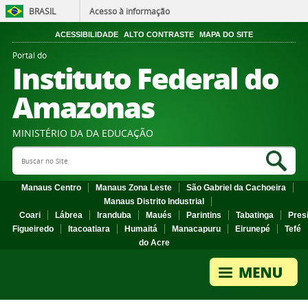
BRASIL
Acesso à informação
ACESSIBILIDADE
ALTO CONTRASTE
MAPA DO SITE
Portal do
Instituto Federal do
Amazonas
MINISTÉRIO DA DA EDUCAÇÃO
Search Site
Sea
Manaus Centro
Manaus Zona Leste
São Gabriel da Cachoeira
Manaus Distrito Industrial
Coari
Lábrea
Iranduba
Maués
Parintins
Tabatinga
Pres
Figueiredo
Itacoatiara
Humaitá
Manacapuru
Eirunepé
Tefé
do Acre