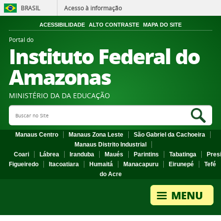
BRASIL
Acesso à informação
ACESSIBILIDADE
ALTO CONTRASTE
MAPA DO SITE
Portal do
Instituto Federal do
Amazonas
MINISTÉRIO DA DA EDUCAÇÃO
Search Site
Sea
Manaus Centro
Manaus Zona Leste
São Gabriel da Cachoeira
Manaus Distrito Industrial
Coari
Lábrea
Iranduba
Maués
Parintins
Tabatinga
Pres
Figueiredo
Itacoatiara
Humaitá
Manacapuru
Eirunepé
Tefé
do Acre