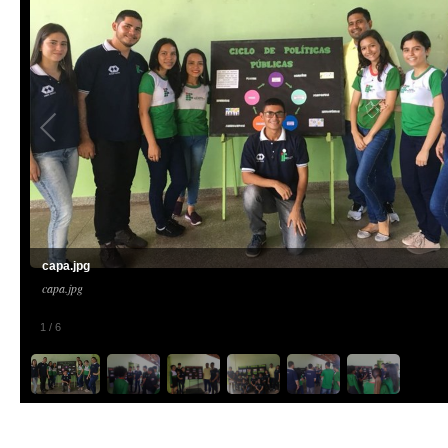
capa.jpg
capa.jpg
1
/
6