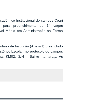
cadêmico Institucional do campus Coari
es para preenchimento de 14 vagas
vel Médio em Administração na Forma
lário de Inscrição (Anexo I) preenchido
tórico Escolar, no protocolo do campus
ua, KM02, S/N - Bairro Itamaraty. As