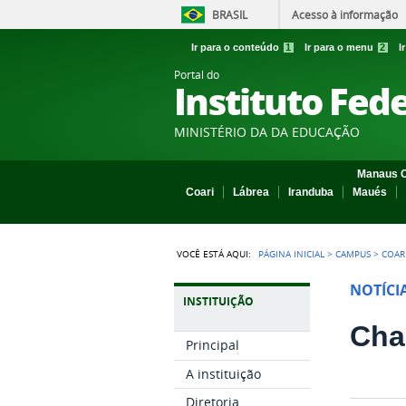
BRASIL
Acesso à informação
Ir para o conteúdo
1
Ir para o menu
2
I
Portal do
Instituto Fed
MINISTÉRIO DA DA EDUCAÇÃO
Manaus C
Coari
Lábrea
Iranduba
Maués
VOCÊ ESTÁ AQUI:
PÁGINA INICIAL
>
CAMPUS
>
COAR
NOTÍCI
INSTITUIÇÃO
Cha
Principal
A instituição
Diretoria