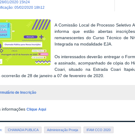
28/01/2020 15h24
dificação
:
05/02/2020 18h12
A Comissão Local de Processo Seletivo A
informa que estão abertas inscriçõ
remanescentes do Curso Técnico de Ní
Integrada na modalidade EJA.
Os interessados deverão entregar o Formu
e assinado, acompanhado de cópia do His
Coari, situado na Estrada Coari Itapé
s ocorrerão de 28 de janeiro a 07 de fevereiro de 2020.
rmulário de Inscrição
s informações
Clique Aqui
em:
CHAMADA PUBLICA
Administração Proeja
IFAM CCO 2020