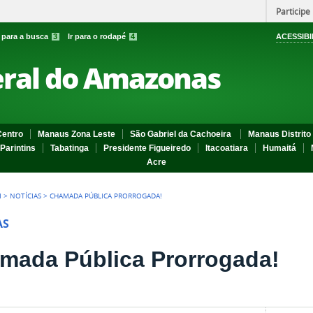
Participe
r para a busca
3
Ir para o rodapé
4
ACESSIBI
eral do Amazonas
entro
Manaus Zona Leste
São Gabriel da Cachoeira
Manaus Distrito 
Parintins
Tabatinga
Presidente Figueiredo
Itacoatiara
Humaitá
Acre
I
>
NOTÍCIAS
>
CHAMADA PÚBLICA PRORROGADA!
AS
mada Pública Prorrogada!