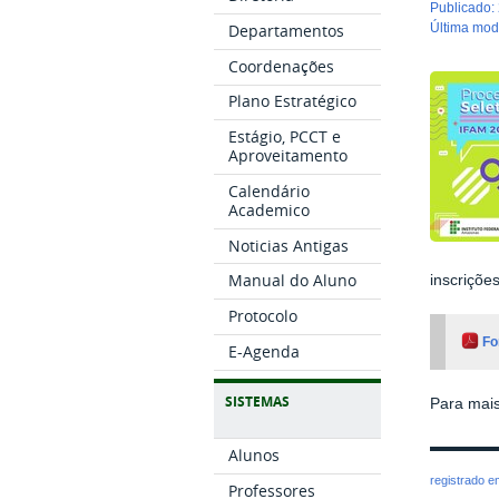
publicado
:
Departamentos
última mo
Coordenações
Plano Estratégico
Estágio, PCCT e
Aproveitamento
Calendário
Academico
Noticias Antigas
Manual do Aluno
inscriçõe
Protocolo
Fo
E-Agenda
SISTEMAS
Para mai
Alunos
registrado 
Professores