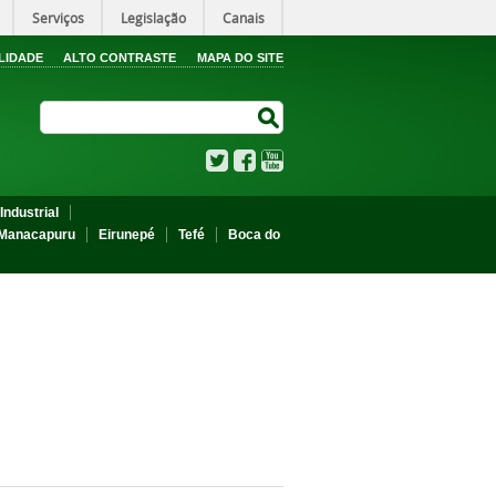
Serviços
Legislação
Canais
LIDADE
ALTO CONTRASTE
MAPA DO SITE
Search Site
Search Site
Twitter
Facebook
YouTube
Industrial
Manacapuru
Eirunepé
Tefé
Boca do