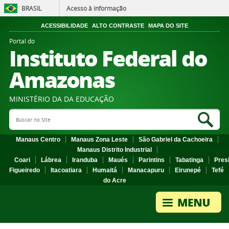
BRASIL
Acesso à informação
ACESSIBILIDADE
ALTO CONTRASTE
MAPA DO SITE
Portal do
Instituto Federal do
Amazonas
MINISTÉRIO DA DA EDUCAÇÃO
Search Site
Sea
Manaus Centro
Manaus Zona Leste
São Gabriel da Cachoeira
Manaus Distrito Industrial
Coari
Lábrea
Iranduba
Maués
Parintins
Tabatinga
Pres
Figueiredo
Itacoatiara
Humaitá
Manacapuru
Eirunepé
Tefé
do Acre