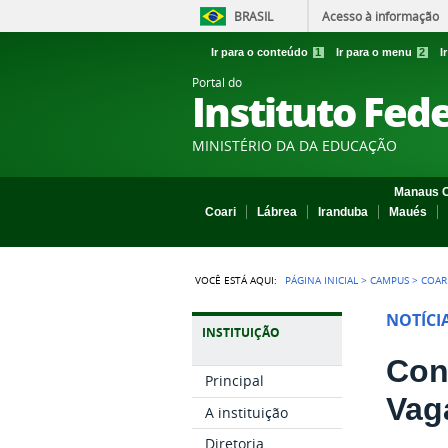
BRASIL
Acesso à informação
Ir para o conteúdo
1
Ir para o menu
2
I
Portal do
Instituto Fed
MINISTÉRIO DA DA EDUCAÇÃO
Manaus C
Coari
Lábrea
Iranduba
Maués
VOCÊ ESTÁ AQUI:
PÁGINA INICIAL
>
CAMPUS
>
COAR
NOTÍCI
INSTITUIÇÃO
Con
Principal
Vag
A instituição
Diretoria