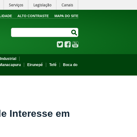
Serviços
Legislação
Canais
LIDADE
ALTO CONTRASTE
MAPA DO SITE
Search Site
Search Site
Twitter
Facebook
YouTube
Industrial
Manacapuru
Eirunepé
Tefé
Boca do
e Interesse em