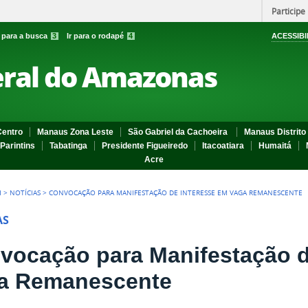
Participe
r para a busca
3
Ir para o rodapé
4
ACESSIBI
eral do Amazonas
entro
Manaus Zona Leste
São Gabriel da Cachoeira
Manaus Distrito 
Parintins
Tabatinga
Presidente Figueiredo
Itacoatiara
Humaitá
Acre
I
>
NOTÍCIAS
>
CONVOCAÇÃO PARA MANIFESTAÇÃO DE INTERESSE EM VAGA REMANESCENTE
AS
vocação para Manifestação d
a Remanescente