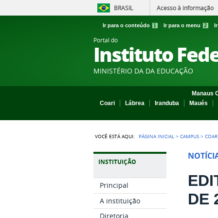
BRASIL
Acesso à informação
Ir para o conteúdo
1
Ir para o menu
2
I
Portal do
Instituto Fed
MINISTÉRIO DA DA EDUCAÇÃO
Manaus C
Coari
Lábrea
Iranduba
Maués
VOCÊ ESTÁ AQUI:
PÁGINA INICIAL
>
CAMPUS
>
COAR
NOTÍCI
INSTITUIÇÃO
EDI
Principal
DE 
A instituição
Diretoria