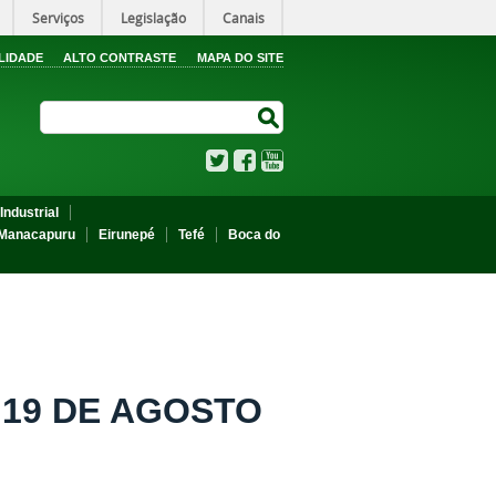
Serviços
Legislação
Canais
LIDADE
ALTO CONTRASTE
MAPA DO SITE
Search Site
Search Site
Twitter
Facebook
YouTube
Industrial
Manacapuru
Eirunepé
Tefé
Boca do
E 19 DE AGOSTO