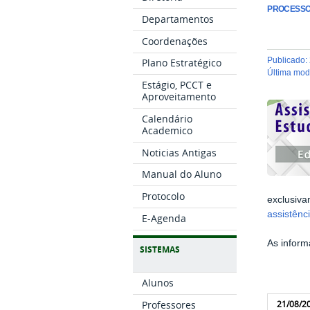
PROCESSO 
Departamentos
Coordenações
publicado
:
Plano Estratégico
última mo
Estágio, PCCT e
Aproveitamento
Calendário
Academico
Noticias Antigas
Manual do Aluno
Protocolo
exclusiva
assistênc
E-Agenda
As inform
SISTEMAS
Alunos
Professores
21/08/2