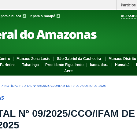
Participe
r para a busca
3
Ir para o rodapé
4
ACESSIBI
eral do Amazonas
entro
Manaus Zona Leste
São Gabriel da Cachoeira
Manaus Distrito 
Parintins
Tabatinga
Presidente Figueiredo
Itacoatiara
Humaitá
Acre
I
>
NOTÍCIAS
>
EDITAL N° 09/2025/CCO/IFAM DE 19 DE AGOSTO DE 2025
AS
TAL N° 09/2025/CCO/IFAM D
2025