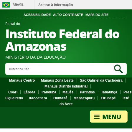
BRASIL
Acesso à informação
ACESSIBILIDADE
ALTO CONTRASTE
MAPA DO SITE
Portal do
Instituto Federal do
Amazonas
MINISTÉRIO DA DA EDUCAÇÃO
Search Site
Sea
Manaus Centro
Manaus Zona Leste
São Gabriel da Cachoeira
Manaus Distrito Industrial
Coari
Lábrea
Iranduba
Maués
Parintins
Tabatinga
Pres
Figueiredo
Itacoatiara
Humaitá
Manacapuru
Eirunepé
Tefé
do Acre