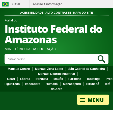
BRASIL
Acesso à informação
ACESSIBILIDADE
ALTO CONTRASTE
MAPA DO SITE
Portal do
Instituto Federal do
Amazonas
MINISTÉRIO DA DA EDUCAÇÃO
Search Site
Sea
Manaus Centro
Manaus Zona Leste
São Gabriel da Cachoeira
Manaus Distrito Industrial
Coari
Lábrea
Iranduba
Maués
Parintins
Tabatinga
Pres
Figueiredo
Itacoatiara
Humaitá
Manacapuru
Eirunepé
Tefé
do Acre