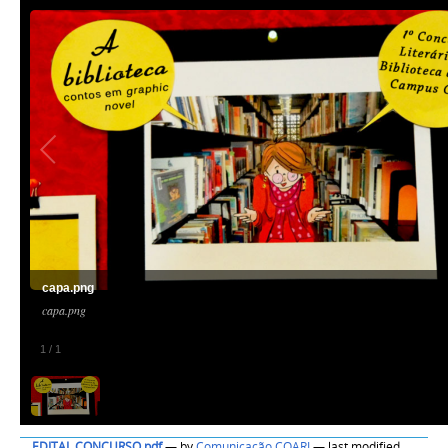
capa.png
capa.png
1
/
1
EDITAL CONCURSO.pdf
—
by
Comunicação COARI
— last modified