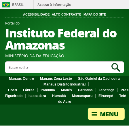
BRASIL
Acesso à informação
ACESSIBILIDADE
ALTO CONTRASTE
MAPA DO SITE
Portal do
Instituto Federal do
Amazonas
MINISTÉRIO DA DA EDUCAÇÃO
Search Site
Sea
Manaus Centro
Manaus Zona Leste
São Gabriel da Cachoeira
Manaus Distrito Industrial
Coari
Lábrea
Iranduba
Maués
Parintins
Tabatinga
Pres
Figueiredo
Itacoatiara
Humaitá
Manacapuru
Eirunepé
Tefé
do Acre