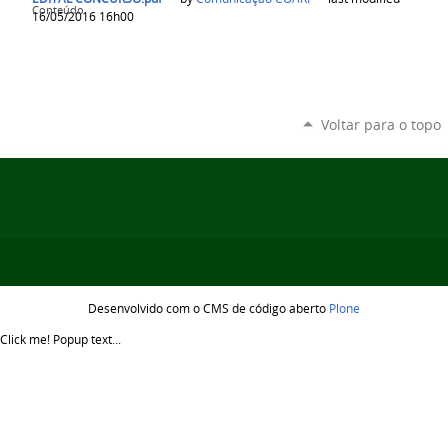
Conteúdo
16/05/2016 16h00
Voltar para o topo
Desenvolvido com o CMS de código aberto
Plone
Click me!
Popup text...