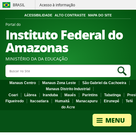
BRASIL
Acesso à informação
ACESSIBILIDADE
ALTO CONTRASTE
MAPA DO SITE
Portal do
Instituto Federal do
Amazonas
MINISTÉRIO DA DA EDUCAÇÃO
Search Site
Sea
Manaus Centro
Manaus Zona Leste
São Gabriel da Cachoeira
Manaus Distrito Industrial
Coari
Lábrea
Iranduba
Maués
Parintins
Tabatinga
Pres
Figueiredo
Itacoatiara
Humaitá
Manacapuru
Eirunepé
Tefé
do Acre